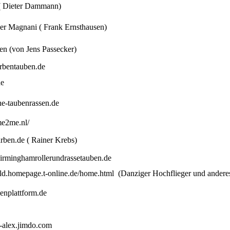
( Dieter Dammann)
r Magnani ( Frank Ernsthausen)
en (von Jens Passecker)
rbentauben.de
de
he-taubenrassen.de
me2me.nl/
rben.de
( Rainer Krebs)
irminghamrollerundrassetauben.de
rld.homepage.t-online.de/home.html
(Danziger Hochflieger und andere
enplattform.de
alex.jimdo.com