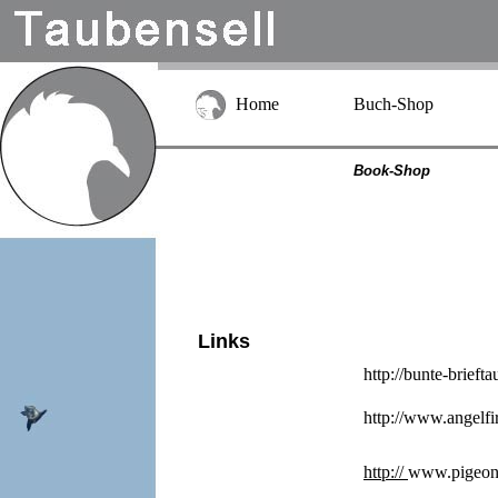
Home
Buch-Shop
Book-Shop
Links
htt
p://bunte-brieft
http://www.angelfi
http://
www.pigeon