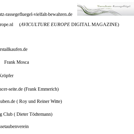
tz-rassegefluegel-vielfalt-bewahren.de
rope.nl
(
AVICULTURE EUROPE
DIGITAL MAGAZINE)
stallkaufen.de
s Frank Mosca
Kröpfer
cer-seite.de
(Frank Emmerich)
auben.de
( Roy und Reiner Witte)
g Club ( Dieter Tödtemann)
ssetaubenverein