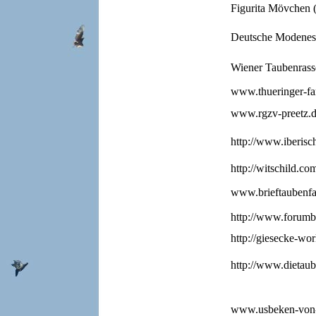
Figurita Mövchen 
Deutsche Modenese
Wiener Taubenrass
www.thueringer-fa
www.rgzv-preetz.
http://www.iberisc
http://witschild.co
www.brieftaubenfa
http://www.forumb
http://giesecke-wo
http://www.dietaub
www.usbeken-von-