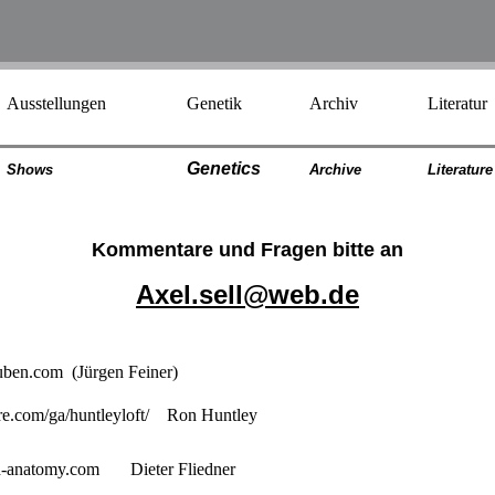
Ausstellungen
Genetik
Archiv
Literatur
Genetics
Shows
Archiv
e
Literatur
e
Kommentare und Fragen bitte an
Axel.sell@web.de
auben.com
(Jürgen Feiner)
re.com/ga/huntleyloft
/ Ron Huntley
-anatomy.com
Dieter Fliedner