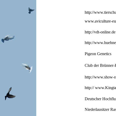
http://www.tierschu
www.aviculture-eu
http://vdt-online.de
http://www.huehner
Pigeon Genetic
Club der Brünner-
http://www.show-ra
http:// www.Kingt
Deutscher Hochflu
Niederlausitzer Ra